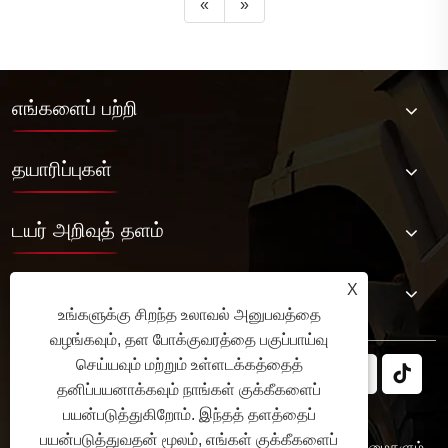
«
»
எங்களைப் பற்றி
தயாரிப்புகள்
டயர் அறிவுத் தளம்
எங்களை தொடர்பு கொள்ள
X
உங்களுக்கு சிறந்த உலாவல் அனுபவத்தை
வழங்கவும், தள போக்குவரத்தை பகுப்பாய்வு
செய்யவும் மற்றும் உள்ளடக்கத்தைத்
தனிப்பயனாக்கவும் நாங்கள் குக்கீகளைப்
பயன்படுத்துகிறோம். இந்தத் தளத்தைப்
பயன்படுத்துவதன் மூலம், எங்கள் குக்கீகளைப்
பதிப்புரிமை © 2025 JABIL Rubber Co., Ltd. அனைத்து உரிமைகளும்