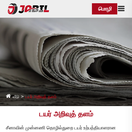
மொழி
வீடு
டயர் அறிவுத் தளம்
டயர் அறிவுத் தளம்
சீனாவின் முன்னணி தொழில்துறை டயர் உற்பத்தியாளரான