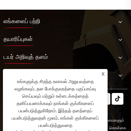
எங்களைப் பற்றி
தயாரிப்புகள்
டயர் அறிவுத் தளம்
எங்களை தொடர்பு கொள்ள
X
உங்களுக்கு சிறந்த உலாவல் அனுபவத்தை
வழங்கவும், தள போக்குவரத்தை பகுப்பாய்வு
செய்யவும் மற்றும் உள்ளடக்கத்தைத்
தனிப்பயனாக்கவும் நாங்கள் குக்கீகளைப்
பயன்படுத்துகிறோம். இந்தத் தளத்தைப்
பயன்படுத்துவதன் மூலம், எங்கள் குக்கீகளைப்
பதிப்புரிமை © 2025 JABIL Rubber Co., Ltd. அனைத்து உரிமைகளும்
பயன்படுத்துவதை
பாதுகாக்கப்பட்டவை.
Links
Sitemap
RSS
XML
தனியுரிமைக் கொள்கை