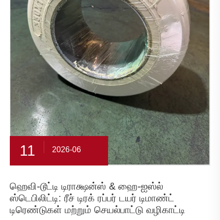
11
2026-06
ஹெவி-டூட்டி டிராக்ஷன்ஸ் & ஹை-ஐஸ்ல்
ஸ்டெபிலிட்டி: ரீச் டிரக் ரப்பர் டயர் டிமாண்ட்
டிரெண்டுகள் மற்றும் செயல்பாட்டு வழிகாட்டி