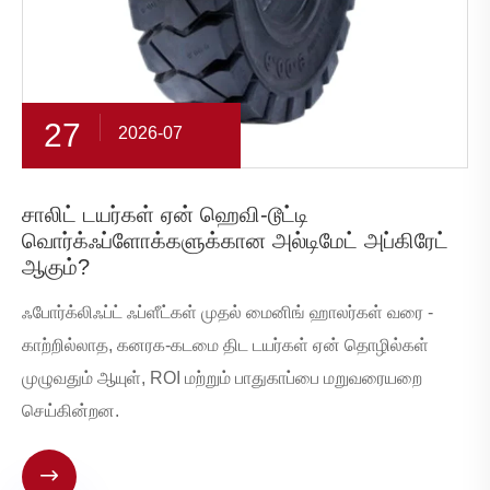
27
2026-07
சாலிட் டயர்கள் ஏன் ஹெவி-டூட்டி
வொர்க்ஃப்ளோக்களுக்கான அல்டிமேட் அப்கிரேட்
ஆகும்?
ஃபோர்க்லிஃப்ட் ஃப்ளீட்கள் முதல் மைனிங் ஹாலர்கள் வரை -
காற்றில்லாத, கனரக-கடமை திட டயர்கள் ஏன் தொழில்கள்
முழுவதும் ஆயுள், ROI மற்றும் பாதுகாப்பை மறுவரையறை
செய்கின்றன.
