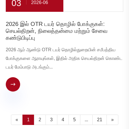
03
2026-06
2026 இல் OTR டயர் தொழில் போக்குகள்:
செயல்திறன், நிலைத்தன்மை மற்றும் சேவை
கண்டுபிடிப்பு
2026 ஆம் ஆண்டு OTR டயர் தொழில்துறையின் சமீபத்திய
போக்குகளை ஆராயுங்கள், இதில் அதிக செயல்திறன் கொண்ட
டயர் மேம்பாடு அடங்கும்...

«
1
2
3
4
5
...
21
»