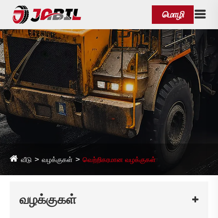
மொழி
வீடு
வழக்குகள்
வெற்றிகரமான வழக்குகள்
வழக்குகள்