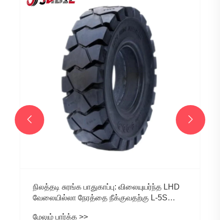


நிலத்தடி சுரங்க பாதுகாப்பு: விலையுயர்ந்த LHD
வேலையில்லா நேரத்தை நீக்குவதற்கு L-5S
தொடர் டயர்கள் ஏன் முக்கியம்
மேலும் பார்க்க >>