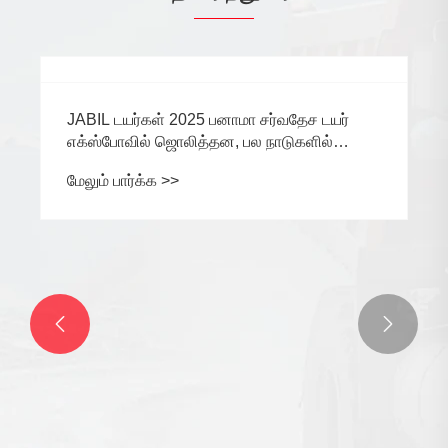


JABIL டயர்கள் 2025 பனாமா சர்வதேச டயர்
எக்ஸ்போவில் ஜொலித்தன, பல நாடுகளில்
இருந்து வாங்குபவர்களுடன் மூலோபாய
மேலும் பார்க்க >>
ஒத்துழைப்பு நோக்கங்களை அடையும்