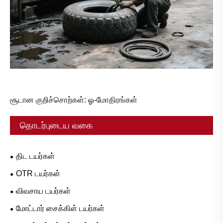
சூடான குறிச்சொற்கள்: ஓ-மோதிரங்கள்
தொடர்புடைய வகை
திட டயர்கள்
OTR டயர்கள்
விவசாய டயர்கள்
மோட்டார் சைக்கிள் டயர்கள்