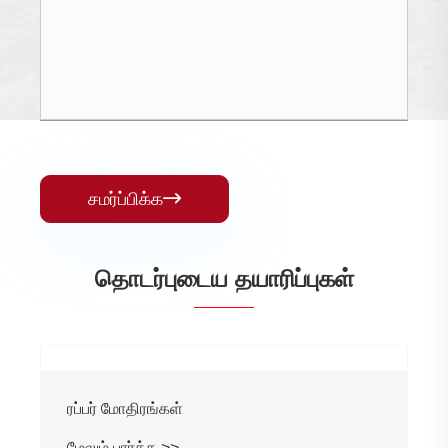
சமர்ப்பிக்க

தொடர்புடைய தயாரிப்புகள்