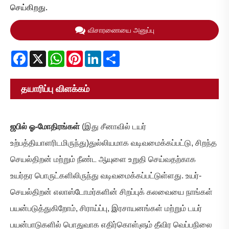
செய்கிறது.
விசாரணையை அனுப்பு
Facebook
X
WhatsApp
Pinterest
LinkedIn
Share
தயாரிப்பு விளக்கம்
ஜபில் ஓ-மோதிரங்கள்
(இது சீனாவில் டயர்
உற்பத்தியாளரிடமிருந்து)
துல்லியமாக வடிவமைக்கப்பட்டு, சிறந்த
செயல்திறன் மற்றும் நீண்ட ஆயுளை உறுதி செய்வதற்காக
உயர்தர பொருட்களிலிருந்து வடிவமைக்கப்பட்டுள்ளது. உயர்-
செயல்திறன் எலாஸ்டோமர்களின் சிறப்புக் கலவையை நாங்கள்
பயன்படுத்துகிறோம், சிராய்ப்பு, இரசாயனங்கள் மற்றும் டயர்
பயன்பாடுகளில் பொதுவாக எதிர்கொள்ளும் தீவிர வெப்பநிலை