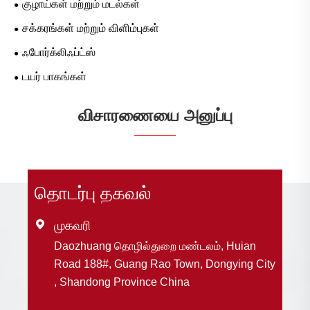
குழாய்கள் மற்றும் மடல்கள்
சக்கரங்கள் மற்றும் விளிம்புகள்
ஃபோர்க்லிஃப்ட்ஸ்
டயர் பாகங்கள்
விசாரணையை அனுப்பு
தொடர்பு தகவல்

முகவரி
Daozhuang தொழில்துறை மண்டலம், Huian
Road 188#, Guang Rao Town, Dongying City
, Shandong Province China