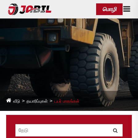
மொழி
வீடு
தயாரிப்புகள்
டயர் பாகங்கள்