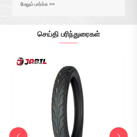
செய்தி பரிந்துரைகள்
சமீபத்திய எலக்ட்ரிக் ஃபோர்க்லிஃப்ட் மாடல்கள்
மற்றும் அவற்றின் நன்மைகள் என்ன
மேலும் பார்க்க >>

