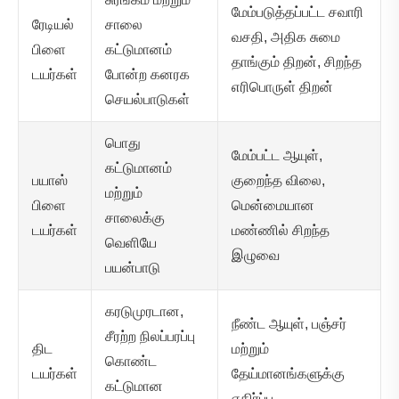
மேம்படுத்தப்பட்ட சவாரி
ரேடியல்
சாலை
வசதி, அதிக சுமை
பிளை
கட்டுமானம்
தாங்கும் திறன், சிறந்த
டயர்கள்
போன்ற கனரக
எரிபொருள் திறன்
செயல்பாடுகள்
பொது
மேம்பட்ட ஆயுள்,
கட்டுமானம்
பயாஸ்
குறைந்த விலை,
மற்றும்
பிளை
மென்மையான
சாலைக்கு
டயர்கள்
மண்ணில் சிறந்த
வெளியே
இழுவை
பயன்பாடு
கரடுமுரடான,
நீண்ட ஆயுள், பஞ்சர்
சீரற்ற நிலப்பரப்பு
திட
மற்றும்
கொண்ட
டயர்கள்
தேய்மானங்களுக்கு
கட்டுமான
எதிர்ப்பு