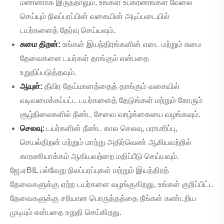
மண்ணாக இருந்தாலும், உங்கள் உபகரணங்கள் வேலை
செய்யும் நிலப்பரப்பின் வகையின் அடிப்படையில்
டயர்களைத் தேர்வு செய்யவும்.
சுமை திறன்:
உங்கள் இயந்திரங்களின் எடை மற்றும் சுமை
தேவைகளை டயர்கள் தாங்கும் என்பதை
உறுதிப்படுத்தவும்.
ஆயுள்:
தீவிர தேய்மானத்தைத் தாங்கும் வகையில்
வடிவமைக்கப்பட்ட டயர்களைத் தேடுங்கள் மற்றும் கோரும்
சூழ்நிலைகளில் நீண்ட சேவை வாழ்க்கையை வழங்கவும்.
செலவு:
டயர்களின் நீண்ட கால செலவு, பராமரிப்பு,
செயல்திறன் மற்றும் மாற்று அதிர்வெண் ஆகியவற்றில்
காரணியாக்கம் ஆகியவற்றை மதிப்பீடு செய்யவும்.
ஜே.ஏBIL பல்வேறு நிலப்பரப்புகள் மற்றும் இயந்திரத்
தேவைகளுக்கு ஏற்ற டயர்களை வழங்குகிறது, உங்கள் குறிப்பிட்ட
தேவைகளுக்கு சரியான பொருத்தத்தை நீங்கள் கண்டறிய
முடியும் என்பதை உறுதி செய்கிறது.