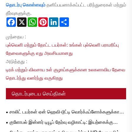
தொடர்பு கொள்ளவும்
தனிப்பயனாக்கப்பட்ட பரிந்துரைகள் மற்றும்
தீர்வுகளுக்கு.
Facebook
X
WhatsApp
Pinterest
LinkedIn
Share
முந்தைய :
புல்வெளி மற்றும் தோட்ட டயர்கள்: உங்கள் புல்வெளி பராமரிப்பு
தேவைகளுக்கு எது அவசியமானது
அடுத்தது :
டிரக் மற்றும் விவசாய உள் குழாய்களுக்கான உலகளாவிய தேவை
தொடர்ந்து வளர்ந்து வருகிறது
தொடர்புடைய செய்திகள்
சாலிட் டயர்கள் ஏன் ஹெவி-டூட்டி வொர்க்ஃப்ளோக்களுக்கான
அல்டிமேட் அப்கிரேட் ஆகும்?
குளோபல் இன்னர் டியூப் தேர்வு வழிகாட்டி: இயற்கைக்கு
எதிராக ப்யூட்டில் ரப்பருக்கான பிரபலமான அளவுகள் மற்றும்