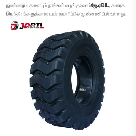
நுண்ணறிவுகளையும் நாங்கள் வழங்குவோம்
ஜே.ஏ
BIL
, கனரக
இயந்திரங்களுக்கான டயர் தயாரிப்பில் முன்னணியில் உள்ளது.