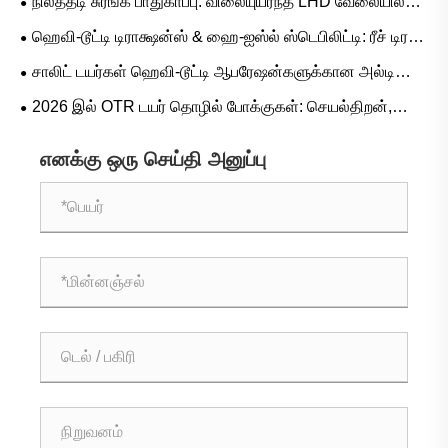
நிலத்தடி சுரங்க பாதுகாப்பு: விலையுயர்ந்த LHD வேலையில்லா
சூழ்நிலை அடிப்படையிலான பயன்பாடுகள்
நேரத்தை நீக்குவதற்கு L-5S தொடர் டயர்கள் ஏன் முக்கியம்
ஹெவி-டூட்டி டிராக்ஷன்ஸ் & ஹை-ஐஸ்ல் ஸ்டெபிலிட்டி: ரீச் டிரக்
ரப்பர் டயர் டிமாண்ட் டிரெண்டுகள் மற்றும் செயல்பாட்டு வழிகாட்டி
சாலிட் டயர்கள் ஹெவி-டூட்டி ஆபரேஷன்களுக்கான அல்டிமேட்
கேம்-சேஞ்சரா?
2026 இல் OTR டயர் தொழில் போக்குகள்: செயல்திறன்,
நிலைத்தன்மை மற்றும் சேவை கண்டுபிடிப்பு
எனக்கு ஒரு செய்தி அனுப்பு