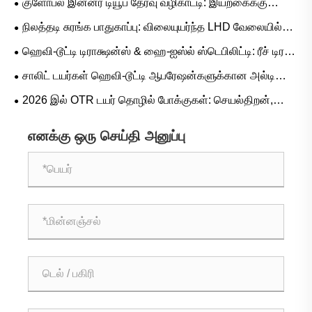
குளோபல் இன்னர் டியூப் தேர்வு வழிகாட்டி: இயற்கைக்கு
எதிராக ப்யூட்டில் ரப்பருக்கான பிரபலமான அளவுகள் மற்றும்
நிலத்தடி சுரங்க பாதுகாப்பு: விலையுயர்ந்த LHD வேலையில்லா
சூழ்நிலை அடிப்படையிலான பயன்பாடுகள்
நேரத்தை நீக்குவதற்கு L-5S தொடர் டயர்கள் ஏன் முக்கியம்
ஹெவி-டூட்டி டிராக்ஷன்ஸ் & ஹை-ஐஸ்ல் ஸ்டெபிலிட்டி: ரீச் டிரக்
ரப்பர் டயர் டிமாண்ட் டிரெண்டுகள் மற்றும் செயல்பாட்டு வழிகாட்டி
சாலிட் டயர்கள் ஹெவி-டூட்டி ஆபரேஷன்களுக்கான அல்டிமேட்
கேம்-சேஞ்சரா?
2026 இல் OTR டயர் தொழில் போக்குகள்: செயல்திறன்,
நிலைத்தன்மை மற்றும் சேவை கண்டுபிடிப்பு
எனக்கு ஒரு செய்தி அனுப்பு