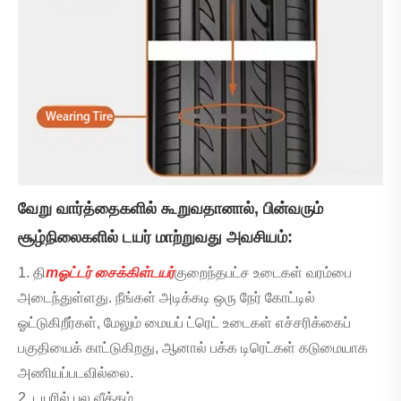
வேறு வார்த்தைகளில் கூறுவதானால், பின்வரும்
சூழ்நிலைகளில் டயர் மாற்றுவது அவசியம்:
1. தி
m
ஓட்டர் சைக்கிள்
டயர்
குறைந்தபட்ச உடைகள் வரம்பை
அடைந்துள்ளது. நீங்கள் அடிக்கடி ஒரு நேர் கோட்டில்
ஓட்டுகிறீர்கள், மேலும் மையப் ட்ரெட் உடைகள் எச்சரிக்கைப்
பகுதியைக் காட்டுகிறது, ஆனால் பக்க டிரெட்கள் கடுமையாக
அணியப்படவில்லை.
2. டயரில் பல வீக்கம்.