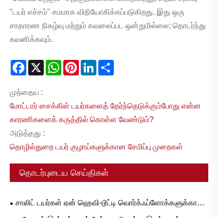
"டயர் எச்சம்" சமமாக விநியோகிக்கப்படுகிறது. இது ஒரு
சாதாரண நிகழ்வு மற்றும் கவலைப்பட ஒன்றுமில்லை; தொடர்ந்து
கவனிக்கவும்.
Facebook
X
WhatsApp
Pinterest
LinkedIn
Share
முந்தைய :
மோட்டார் சைக்கிள் டயர்களைத் தேர்ந்தெடுக்கும்போது என்ன
காரணிகளைக் கருத்தில் கொள்ள வேண்டும்?
அடுத்தது :
தொழில்துறை டயர் குழாய்களுக்கான சேமிப்பு முறைகள்
தொடர்புடைய செய்திகள்
சாலிட் டயர்கள் ஏன் ஹெவி-டூட்டி வொர்க்ஃப்ளோக்களுக்கான
அல்டிமேட் அப்கிரேட் ஆகும்?