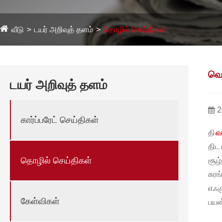
வீடு
டயர் அறிவுத் தளம்
தொழில் செய்திகள்
வெப
டயர் அறிவுத் தளம்
2
கார்ப்பரேட் செய்திகள்
தி
வ
திட
தொழில் செய்திகள்
சூழ
சுர
எஃக
கேள்விகள்
பயன