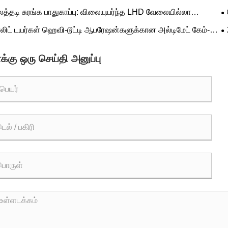
ிமேட் அப்கிரேட் ஆகும்?
ப்
லத்தடி சுரங்க பாதுகாப்பு: விலையுயர்ந்த LHD வேலையில்லா
அ
த்தை நீக்குவதற்கு L-5S தொடர் டயர்கள் ஏன் முக்கியம்
டய
லிட் டயர்கள் ஹெவி-டூட்டி ஆபரேஷன்களுக்கான அல்டிமேட் கேம்-
்சரா?
ந
்கு ஒரு செய்தி அனுப்பு