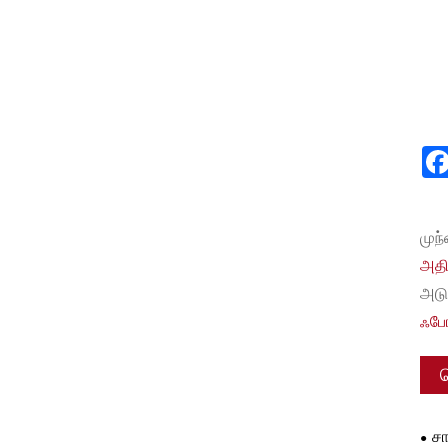
முந
அதி
அடு
ஃபோ
சா