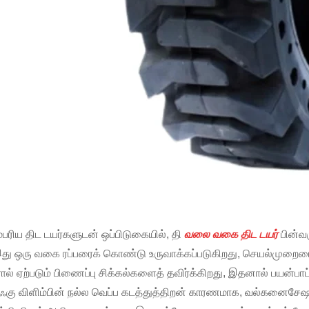
்பரிய திட டயர்களுடன் ஒப்பிடுகையில், தி
வலை வகை திட டயர்
பின்வ
இது ஒரு வகை ரப்பரைக் கொண்டு உருவாக்கப்படுகிறது, செயல்முறையை
பரால் ஏற்படும் பிணைப்பு சிக்கல்களைத் தவிர்க்கிறது, இதனால் பயன்பா
எஃகு விளிம்பின் நல்ல வெப்ப கடத்துத்திறன் காரணமாக, வல்கனைசேஷன