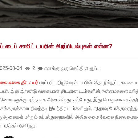
் டைப் சாலிட் டயரின் சிறப்பியல்புகள் என்ன?
025-08-04
2
எனக்கு ஒரு செய்தி அனுப்பு
லை வகை திட டயர்
பாரம்பரிய நியூமேடிக் டயரின் தொழில்நுட்ப கலவைய
 டயர். இது இரண்டு வகையான திடமான டயர்களின் நன்மைகளை உறிஞ்சி
்நிலைகளுக்கு ஏற்றதாக அமைகிறது. தற்போது, ​​இது பொதுவாக கத்தரிக
ங்கங்களுக்கான நிலத்தடி இயந்திர டயர்களிலும், ஆதரவு போக்குவரத்
ு ஆலைகள் மற்றும் கப்பல்துறைகளில் அதிக சுமை வேலை நிலைமைகளின்
்படுத்தப்படுகிறது.