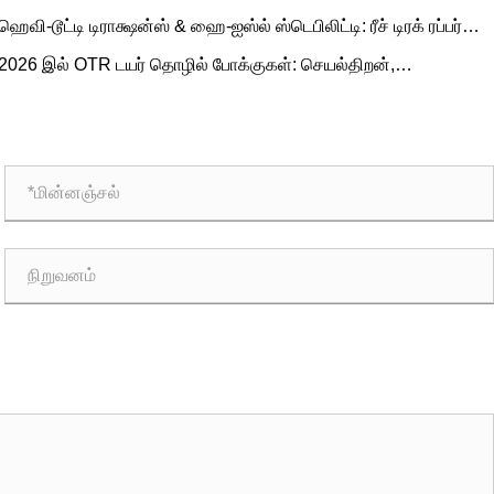
யூட்டில் ரப்பருக்கான பிரபலமான அளவுகள் மற்றும் சூழ்நிலை
ஹெவி-டூட்டி டிராக்ஷன்ஸ் & ஹை-ஐஸ்ல் ஸ்டெபிலிட்டி: ரீச் டிரக் ரப்பர்
டிப்படையிலான பயன்பாடுகள்
ர் டிமாண்ட் டிரெண்டுகள் மற்றும் செயல்பாட்டு வழிகாட்டி
2026 இல் OTR டயர் தொழில் போக்குகள்: செயல்திறன்,
ிலைத்தன்மை மற்றும் சேவை கண்டுபிடிப்பு