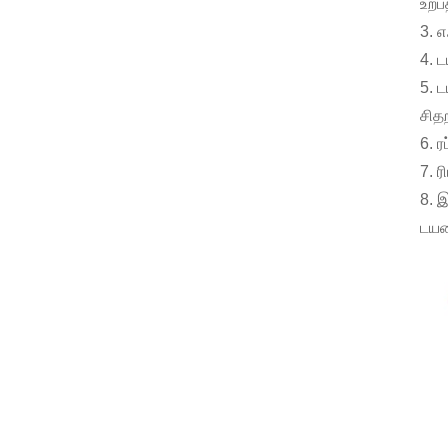
உற்
3. 
4. ட
5. ட
சித
6. ர
7. ர
8. 
டயர