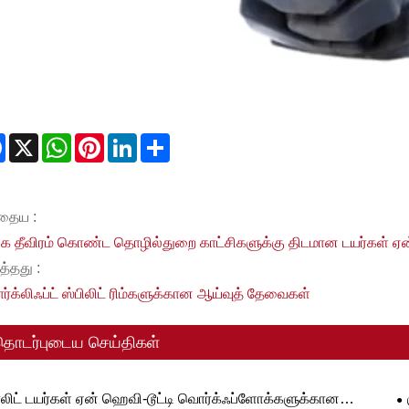
Facebook
X
WhatsApp
Pinterest
LinkedIn
Share
்தைய :
க தீவிரம் கொண்ட தொழில்துறை காட்சிகளுக்கு திடமான டயர்கள் ஏ
த்தது :
ர்க்லிஃப்ட் ஸ்பிலிட் ரிம்களுக்கான ஆய்வுத் தேவைகள்
தொடர்புடைய செய்திகள்
லிட் டயர்கள் ஏன் ஹெவி-டூட்டி வொர்க்ஃப்ளோக்களுக்கான